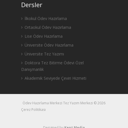
Dersler
İlkokul Ödev Hazırlama
Ortaokul Ödev Hazırlama
Lise Ödev Hazırlama
Üniversite Ödev Hazırlama
Üniversite Tez Yazımı
Doktora Tez Bitirme Ödevi Özel
Danışmanlık
Akademik Seviyede Çeviri Hizmeti
Ödev Hazırlama Merkezi Tez Yazım Merkezi © 2026
Çerez Politikası
Designed by
Kent Media